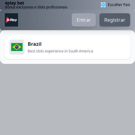
4play bet
🌐
Escolher País
Bônus exclusivos e slots profissionais
Entrar
Registrar
Brazil
Best slots experience in South America